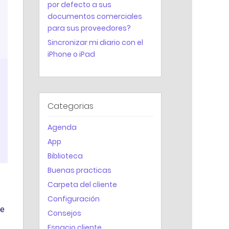
por defecto a sus
Servicios – contratos de mantenimiento
documentos comerciales
para sus proveedores?
Estadísticas
Sincronizar mi diario con el
iPhone o iPad
Categorias
Agenda
App
Biblioteca
Buenas practicas
Carpeta del cliente
Configuración
ue
Consejos
Espacio cliente