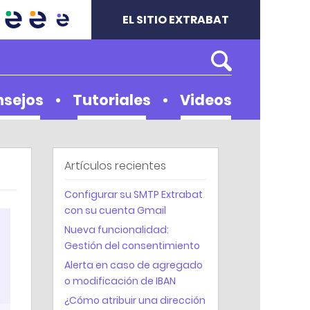
EL SITIO EXTRABAT
sejos
Tutoriales
Videos
Videos
Agenda
Artículos recientes
Biblioteca
Configurar su SMTP Extrabat
Carpeta del cliente
con su cuenta Gmail
Espacio cliente
Nueva funcionalidad:
Geolocalización
Gestión del consentimiento
Gestión comercial
Alerta en caso de agregado
o modificación de IBAN
Buenas practicas
¿Cómo atribuir una dirección
SAT