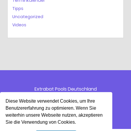
Terminkalender
Tipps
Uncategorized
Videos
Extrabat Pools Deutschland
Walter-Kolb Str. 9-11
60594 Frankfurt am Main
Diese Website verwendet Cookies, um Ihre
Benutzererfahrung zu optimieren. Wenn Sie
ZUR EXTRABAT WEBSEITE
weiterhin unsere Webseite nutzen, akzeptieren
Sie die Verwendung von Cookies.