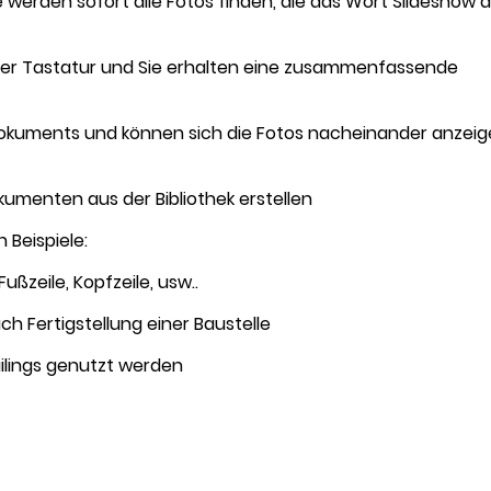
e werden sofort alle Fotos finden, die das Wort Slideshow a
Ihrer Tastatur und Sie erhalten eine zusammenfassende
Dokuments und können sich die Fotos nacheinander anzei
umenten aus der Bibliothek erstellen
 Beispiele:
ußzeile, Kopfzeile, usw..
ch Fertigstellung einer Baustelle
-Mailings genutzt werden