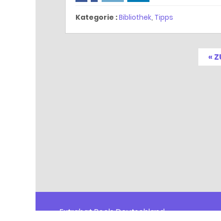
Kategorie :
Bibliothek
,
Tipps
« 
Extrabat Pools Deutschland
Walter-Kolb Str. 9-11