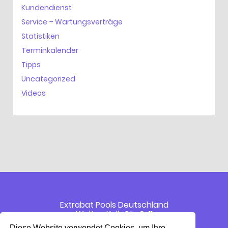
Kundendienst
Service – Wartungsverträge
Statistiken
Terminkalender
Tipps
Uncategorized
Videos
Extrabat Pools Deutschland
Walter-Kolb Str. 9-11
60594 Frankfurt am Main
Diese Website verwendet Cookies, um Ihre