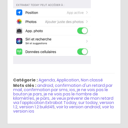
Catégorie :
Agenda
,
Application
,
Non classé
Mots clés :
android
,
confirmation d'un retard par
mail
,
confirmation par sms
,
ios
,
je ne vois pas le
bouton je pars
,
je ne vois pas le nombre de
kilomètres
,
je pars
,
Je veux prévenir de mon retard
via l'application Extrabat Today
,
sur today
,
version
1.2
,
version 1.2 build45
,
voir la version android
,
voir la
version ios