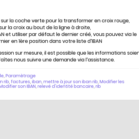
 sur la coche verte pour la transformer en croix rouge,
ur la croix au bout de la ligne à droite,
N et utiliser par défaut le dernier créé, vous pouvez via le
er en 1ère position dans votre liste d’IBAN
ssion sur mesure, il est possible que les informations soie
faîtes nous suivre une demande via l’assistance.
le
,
Paramètrage
 rib
,
factures
,
iban
,
mettre à jour son iban rib
,
Modifier les
Modifier son IBAN
,
relevé d'identité bancaire
,
rib