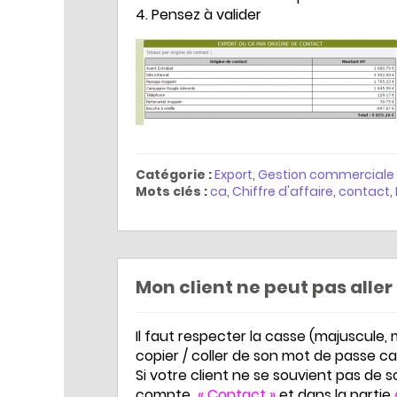
Pensez à valider
Catégorie :
Export
,
Gestion commerciale
Mots clés :
ca
,
Chiffre d'affaire
,
contact
,
Mon client ne peut pas aller
Il faut respecter la casse (majuscule, m
copier / coller de son mot de passe c
Si votre client ne se souvient pas de 
compte
« Contact »
et dans la partie