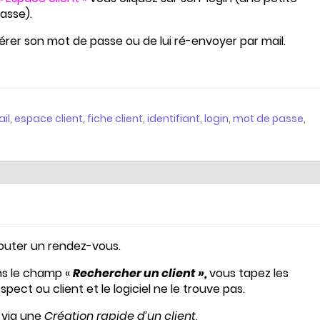
asse).
nérer son mot de passe ou de lui ré-envoyer par mail.
il
,
espace client
,
fiche client
,
identifiant
,
login
,
mot de passe
,
jouter un rendez-vous.
ns le champ «
Rechercher un client »,
vous tapez les
ect ou client et le logiciel ne le trouve pas.
via une
Création rapide d’un client
.