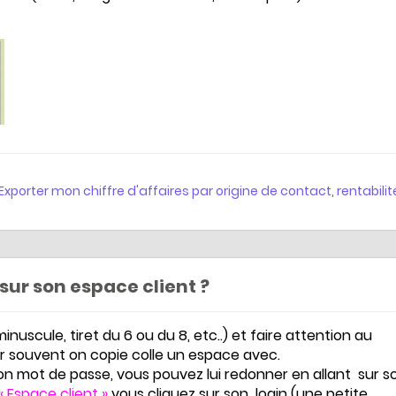
Exporter mon chiffre d'affaires par origine de contact
,
rentabilit
 sur son espace client ?
inuscule, tiret du 6 ou du 8, etc..) et faire attention au
ar souvent on copie colle un espace avec.
son mot de passe, vous pouvez lui redonner en allant sur s
« Espace client »
vous cliquez sur son login (une petite