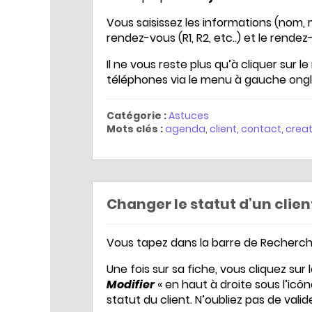
Vous saisissez les informations (nom, 
rendez-vous (R1, R2, etc..) et le ren
Il ne vous reste plus qu’à cliquer sur l
téléphones via le menu à gauche ongl
Catégorie :
Astuces
Mots clés :
agenda
,
client
,
contact
,
creat
Changer le statut d’un clie
Vous tapez dans la barre de Recherche
Une fois sur sa fiche, vous cliquez s
Modifier
« en haut à droite sous l’i
statut du client. N’oubliez pas de val