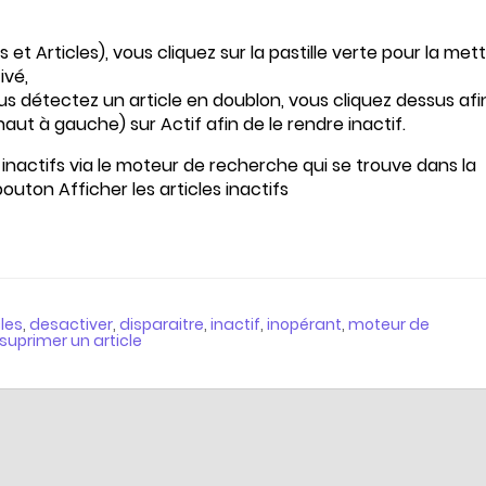
 et Articles), vous cliquez sur la pastille verte pour la met
ivé,
us détectez un article en doublon, vous cliquez dessus afi
 haut à gauche) sur Actif afin de le rendre inactif.
s inactifs via le moteur de recherche qui se trouve dans la
bouton Afficher les articles inactifs
cles
,
desactiver
,
disparaitre
,
inactif
,
inopérant
,
moteur de
suprimer un article