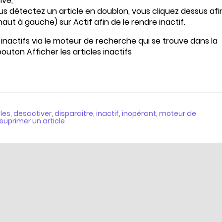
ivé,
us détectez un article en doublon, vous cliquez dessus afi
 haut à gauche) sur Actif afin de le rendre inactif.
s inactifs via le moteur de recherche qui se trouve dans la
bouton Afficher les articles inactifs
cles
,
desactiver
,
disparaitre
,
inactif
,
inopérant
,
moteur de
suprimer un article